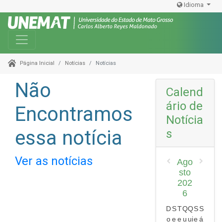
Idioma
Toggle navigation
Notícias
Notícias
Página Inicial
Não
Calend
ário de
Encontramos
Notícia
essa notícia
s
Ver as notícias
Ago
sto
202
6
D
S
T
Q
Q
S
S
o
e
e
u
ui
e
á