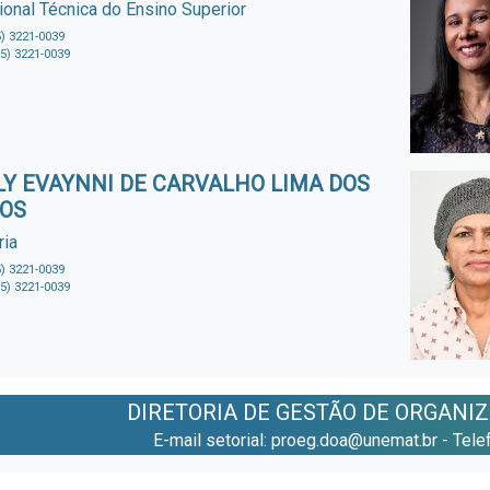
ional Técnica do Ensino Superior
5) 3221-0039
65) 3221-0039
LY EVAYNNI DE CARVALHO LIMA DOS
OS
ria
5) 3221-0039
65) 3221-0039
DIRETORIA DE GESTÃO DE ORGANI
E-mail setorial: proeg.doa@unemat.br - Tel