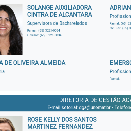
SOLANGE AUXILIADORA
ADRIAN
CINTRA DE ALCANTARA
Profission
Supervisora de Bacharelados
Ramal: (65) 3
Celular: (65) 
Ramal: (65) 3221-0034
Celular: (65) 3221-0034
A DE OLIVEIRA ALMEIDA
EMERSO
ria
Profission
Ramal:
DIRETORIA DE GESTÃO A
E-mail setorial: dga@unemat.br - Telefo
ROSE KELLY DOS SANTOS
MARTINEZ FERNANDEZ