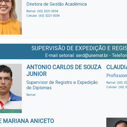
Diretora de Gestão Acadêmica
Ramal: (65) 3221-0034
Celular: (65) 3221-0034
SUPERVISÃO DE EXPEDIÇÃO E REGI
E-mail setorial: serd@unemat.br - Telefo
ANTONIO CARLOS DE SOUZA
CLAUDI
JUNIOR
Profission
Supervisor de Registro e Expedição
Ramal: (65) 3
de Diplomas
Celular: (65) 
Ramal:
E MARIANA ANICETO