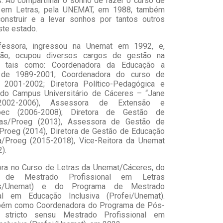
. Ao compartilhar o sonho de fazer o curso de
 em Letras, pela UNEMAT, em 1988, também
onstruir e a levar sonhos por tantos outros
ste estado.
essora, ingressou na Unemat em 1992, e,
ão, ocupou diversos cargos de gestão na
ão, tais como: Coordenadora da Educação a
, de 1989-2001; Coordenadora do curso de
e 2001-2002; Diretora Político-Pedagógica e
 do Campus Universitário de Cáceres – “Jane
(2002-2006), Assessora de Extensão e
roec (2006-2008); Diretora de Gestão de
uras/Proeg (2013), Assessora de Gestão de
roeg (2014), Diretora de Gestão de Educação
a/Proeg (2015-2018), Vice-Reitora da Unemat
).
ra no Curso de Letras da Unemat/Cáceres, do
 de Mestrado Profissional em Letras
ras/Unemat) e do Programa de Mestrado
nal em Educação Inclusiva (Profei/Unemat).
bém como Coordenadora do Programa de Pós-
 stricto sensu Mestrado Profissional em