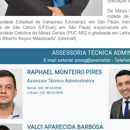
Educação I
De Minas G
cidade de
rsidade Estadual de Campinas (Unicamp), em São Paulo, mes
al de São Carlos (UFScar), em São Paulo, especialista em 
sidade Católica de Minas Gerais (PUC-MG) e graduada em Letr
s Alberto Reyes Maldonado” (Unemat).
ASSESSORIA TÉCNICA ADMI
E-mail setorial: proeg@unemat.br - Telefo
RAPHAEL MONTEIRO PIRES
Assessor Técnico Administrativa
Ramal: (65) 98120-0068
Celular: (65) 98120-0068
VALCI APARECIDA BARBOSA