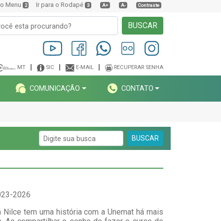
a o Menu
Ir para o Rodapé
2
3
A+
A-
Contraste
BUSCAR
MT
SIC
E-MAIL
RECUPERAR SENHA
COMUNICAÇÃO
CONTATO
BUSCAR
023-2026
 Nilce tem uma história com a Unemat há mais