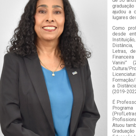
de 30 anos
graduação
ajudou a c
lugares de
Como prof
desde ent
Instituiç
Distância
Letras, d
Financeira
Vanini” 
Cultura/P
Licenciat
Formação/P
a Distânci
(2019-2022
É Professo
Programa
(ProfLet
Profissio
Atuou tam
Graduação