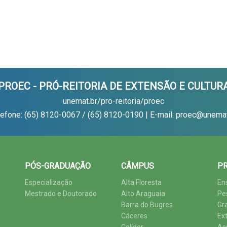
PROEC - PRÓ-REITORIA DE EXTENSÃO E CULTUR
unemat.br/pro-reitoria/proec
lefone: (65) 8120-0067 / (65) 8120-0190 | E-mail: proec@unemat
PÓS-GRADUAÇÃO
CÂMPUS
PR
Especialização
Alta Floresta
En
Mestrado e Doutorado
Alto Araguaia
Pe
Barra do Bugres
Gr
Cáceres
Ex