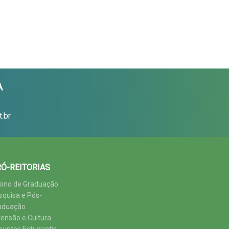
A
.br
Ó-REITORIAS
sino de Graduação
squisa e Pós-
aduação
tensão e Cultura