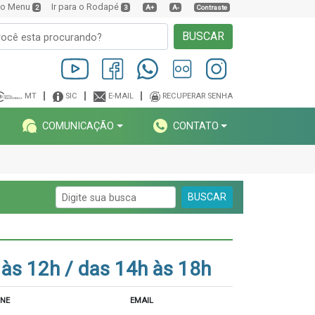
a o Menu
Ir para o Rodapé
2
3
A+
A-
Contraste
BUSCAR
MT
SIC
E-MAIL
RECUPERAR SENHA
COMUNICAÇÃO
CONTATO
BUSCAR
s 12h / das 14h às 18h
ONE
EMAIL