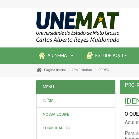
A UNEMAT
ESTUDE AQUI
Pró-Reitorias
PROEC
Página Inicial
PRÓ-R
MENU
IDE
INÍCIO
O QUE
NOSSA EQUIPE
Aqui s
FORMULÁRIOS
Para a