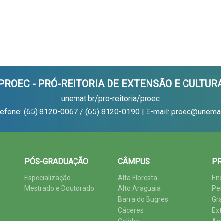
PROEC - PRÓ-REITORIA DE EXTENSÃO E CULTUR
unemat.br/pro-reitoria/proec
lefone: (65) 8120-0067 / (65) 8120-0190 | E-mail: proec@unemat
PÓS-GRADUAÇÃO
CÂMPUS
PR
Especialização
Alta Floresta
En
Mestrado e Doutorado
Alto Araguaia
Pe
Barra do Bugres
Gr
Cáceres
Ex