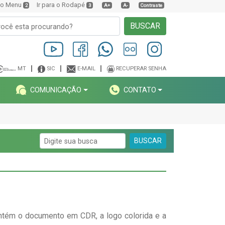
a o Menu
Ir para o Rodapé
2
3
A+
A-
Contraste
BUSCAR
MT
SIC
E-MAIL
RECUPERAR SENHA
COMUNICAÇÃO
CONTATO
BUSCAR
contém o documento em CDR, a logo colorida e a