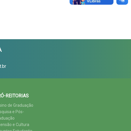
A
.br
Ó-REITORIAS
sino de Graduação
squisa e Pós-
aduação
tensão e Cultura