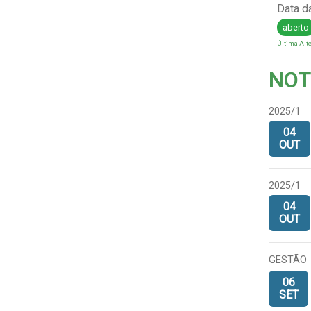
Data d
aberto
Última Alte
NOT
2025/1
04
OUT
2025/1
04
OUT
GESTÃO
06
SET