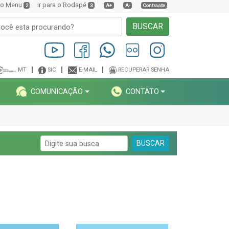
a o Menu
Ir para o Rodapé
2
3
A+
A-
Contraste
BUSCAR
MT
SIC
E-MAIL
RECUPERAR SENHA
COMUNICAÇÃO
CONTATO
BUSCAR