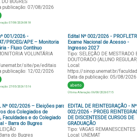
 DO BUGRES
a publicação: 07/08/2026
ração: 07/08/2026 08:18
 nº 001/2026 -
Edital Nº 002/2026 - PROFLETR
T/PROEG/APE – Monitoria
Exame Nacional de Acesso -
ria - Fluxo Contínuo
Ingresso 2027
 MONITORIA VOLUNTÁRIA
Tipo: SELEÇÃO DE MESTRADO 
DOUTORADO (ALUNO REGULAR
//unemat.br/site/pe/editais
Local:
a publicação: 12/02/2026
https://sinop.unemat.br/faculdad
Data da publicação: 05/08/2026
aberto
ração: 27/05/2026 15:16
Última Alteração: 06/08/2026 07:15
 Nº 002/2026 – Eleições para
EDITAL DE REINTEGRAÇÃO - Nº
os dos Colegiados de
002/2026 - PROEG REINTEGRA
, Faculdades e do Colegiado
DE DISCENTESDE CURSOS DE
al - Barra do Bugres
GRADUAÇÃO
ELEIÇÃO
Tipo: VAGAS REMANESCENTES
 Barra do Bugres
Local: UNEMAT