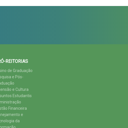
Ó-REITORIAS
sino de Graduação
squisa e Pós-
aduação
tensão e Cultura
suntos Estudantis
ministração
stão Financeira
anejamento e
cnologia da
formação