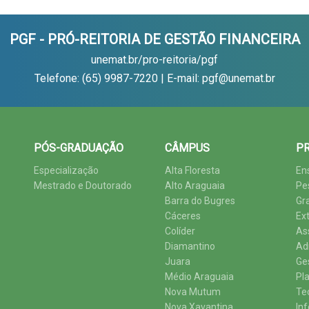
PGF - PRÓ-REITORIA DE GESTÃO FINANCEIRA
unemat.br/pro-reitoria/pgf
Telefone: (65) 9987-7220 | E-mail: pgf@unemat.br
PÓS-GRADUAÇÃO
CÂMPUS
PR
Especialização
Alta Floresta
En
Mestrado e Doutorado
Alto Araguaia
Pe
Barra do Bugres
Gr
Cáceres
Ex
Colíder
As
Diamantino
Ad
Juara
Ge
Médio Araguaia
Pl
Nova Mutum
Te
Nova Xavantina
In