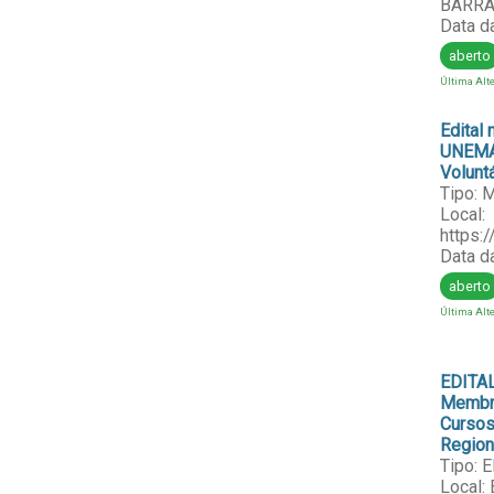
BARRA
Data d
aberto
Última Alte
Edital
UNEMA
Voluntá
Tipo:
Local:
https:
Data d
aberto
Última Alte
EDITAL
Membr
Cursos
Region
Tipo: 
Local: