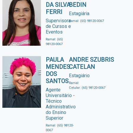
DA SILVA
BEDIN
FERRI
Estagiária
Supervisora
Ramal: (65) 98120-0067
de Cursos e
Eventos
Ramal: (65)
98120-0067
PAULA
ANDRE SZUBRIS
MENDES
CATELAN
DOS
Estagiário
SANTOS
Ramal:
Celular: (65) 98120-0067
Agente
Universitário -
Técnico
Administrativo
do Ensino
Superior
Ramal: (65) 98120-
0067