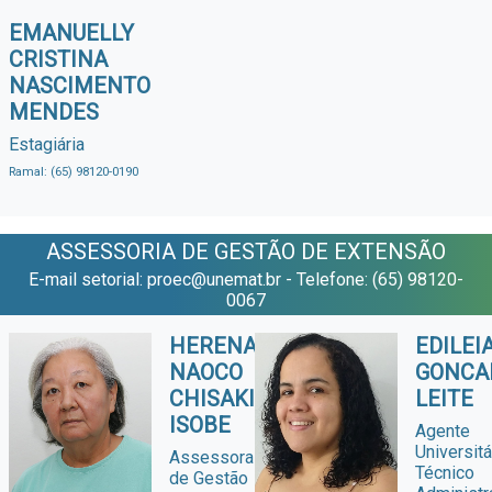
EMANUELLY
CRISTINA
NASCIMENTO
MENDES
Estagiária
Ramal: (65) 98120-0190
ASSESSORIA DE GESTÃO DE EXTENSÃO
E-mail setorial: proec@unemat.br - Telefone: (65) 98120-
0067
HERENA
EDILEI
NAOCO
GONCA
CHISAKI
LEITE
ISOBE
Agente
Universitá
Assessora
Técnico
de Gestão