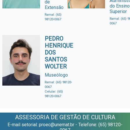
Administr
de
do Ensino
Extensão
Superior
Ramal: (65)
Ramal: (65) 9
98120-0067
0067
PEDRO
HENRIQUE
DOS
SANTOS
WOLTER
Museólogo
Ramal: (65) 98120-
0067
Celular: (65)
98120-0067
ASSESSORIA DE GESTÃO DE CULTURA
E-mail setorial: proec@unemat.br - Telefone: (65) 98120-