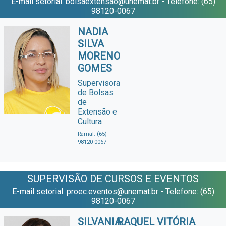
E-mail setorial: bolsaextensao@unemat.br - Telefone: (65)
98120-0067
NADIA
SILVA
MORENO
GOMES
Supervisora
de Bolsas
de
Extensão e
Cultura
Ramal: (65)
98120-0067
SUPERVISÃO DE CURSOS E EVENTOS
E-mail setorial: proec.eventos@unemat.br - Telefone: (65)
98120-0067
SILVANIA
RAQUEL VITÓRIA