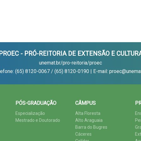
PROEC - PRÓ-REITORIA DE EXTENSÃO E CULTUR
unemat.br/pro-reitoria/proec
lefone: (65) 8120-0067 / (65) 8120-0190 | E-mail: proec@unemat
PÓS-GRADUAÇÃO
CÂMPUS
PR
Especialização
Alta Floresta
En
Mestrado e Doutorado
Alto Araguaia
Pe
Barra do Bugres
Gr
Cáceres
Ex