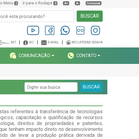
a o Menu
Ir para o Rodapé
2
3
A+
A-
Contraste
BUSCAR
MT
SIC
E-MAIL
RECUPERAR SENHA
COMUNICAÇÃO
CONTATO
BUSCAR
tas referentes à transferência de tecnologias
gicos; capacitação e qualificação de recursos
logia; direitos de propriedades e patentes;
s que tenham impacto direto no desenvolvimento
ido de levar a produção prática derivada de