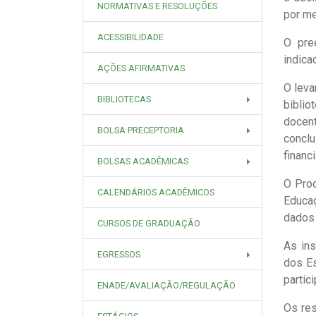
NORMATIVAS E RESOLUÇÕES
por me
ACESSIBILIDADE
O pre
indica
AÇÕES AFIRMATIVAS
O leva
BIBLIOTECAS
biblio
docent
BOLSA PRECEPTORIA
concl
financ
BOLSAS ACADÊMICAS
O Proc
CALENDÁRIOS ACADÊMICOS
Educaç
dados 
CURSOS DE GRADUAÇÃO
As in
EGRESSOS
dos Es
partic
ENADE/AVALIAÇÃO/REGULAÇÃO
Os res