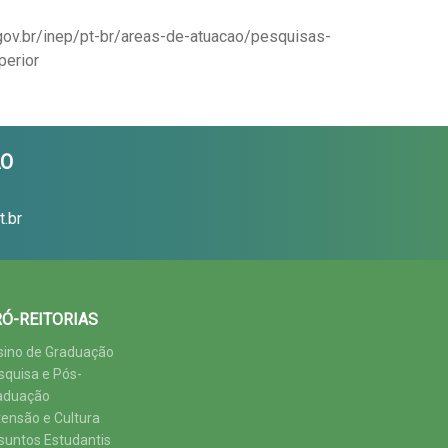
gov.br/inep/pt-br/areas-de-atuacao/pesquisas-
perior
ÃO
.br
Ó-REITORIAS
sino de Graduação
squisa e Pós-
aduação
tensão e Cultura
suntos Estudantis