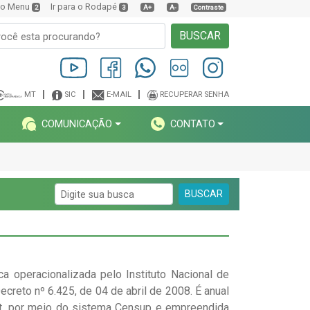
a o Menu
Ir para o Rodapé
2
3
A+
A-
Contraste
BUSCAR
MT
SIC
E-MAIL
RECUPERAR SENHA
COMUNICAÇÃO
CONTATO
BUSCAR
 operacionalizada pelo Instituto Nacional de
creto nº 6.425, de 04 de abril de 2008. É anual
ernet, por meio do sistema Censup e empreendida