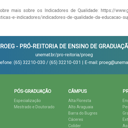
sobre mais sobre os Indicadores de Qualidade:
https://www.
sticas-e-indicadores/indicadores-de-qualidade-da-educacao-su
ROEG - PRÓ-REITORIA DE ENSINO DE GRADUAÇ
unemat.br/pro-reitoria/proeg
lefone: (65) 32210-030 / (65) 32210-031 | E-mail: proeg@unemat
PÓS-GRADUAÇÃO
CÂMPUS
PR
Especialização
Alta Floresta
En
Mestrado e Doutorado
Alto Araguaia
Pe
Barra do Bugres
Gr
Cáceres
Ex
Colíder
As