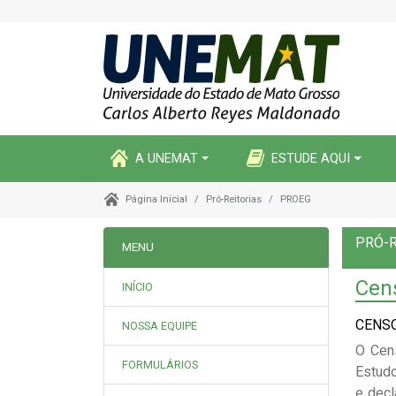
A UNEMAT
ESTUDE AQUI
Pró-Reitorias
PROEG
Página Inicial
PRÓ-R
MENU
Cen
INÍCIO
CENS
NOSSA EQUIPE
O Cens
FORMULÁRIOS
Estudo
e decl