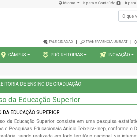
Idioma
Ir para o Conteúdo
Ir par
1
FALE CIDADÃO
TRANSPARÊNCIA UNEMAT
CÂMPUS
PRÓ-REITORIAS
INOVAÇÃO
EITORIA DE ENSINO DE GRADUAÇÃO
so da Educação Superior
O DA EDUCAÇÃO SUPERIOR
o da Educação Superior consiste em uma pesquisa estatística
s e Pesquisas Educacionais Anísio Teixeira-Inep, conforme o De
aratória, sendo realizada em todo território nacional, via int