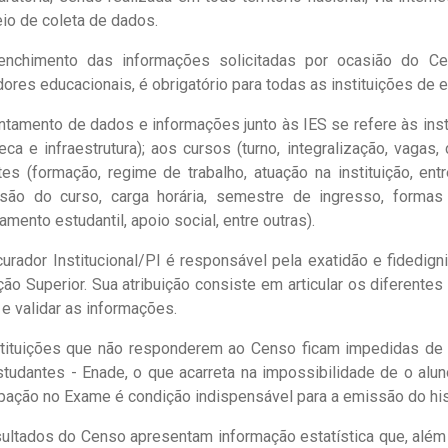
io de coleta de dados.
enchimento das informações solicitadas por ocasião do C
dores educacionais, é obrigatório para todas as instituições de e
ntamento de dados e informações junto às IES se refere às inst
teca e infraestrutura); aos cursos (turno, integralização, vagas,
es (formação, regime de trabalho, atuação na instituição, ent
usão do curso, carga horária, semestre de ingresso, formas
iamento estudantil, apoio social, entre outras).
urador Institucional/PI é responsável pela exatidão e fidedi
ão Superior. Sua atribuição consiste em articular os diferentes
e validar as informações.
stituições que não responderem ao Censo ficam impedidas de
tudantes - Enade, o que acarreta na impossibilidade de o alun
ipação no Exame é condição indispensável para a emissão do his
ultados do Censo apresentam informação estatística que, além 