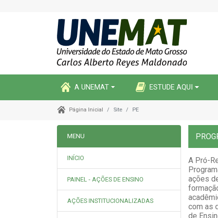
A UNEMAT
ESTUDE AQUI
Site
PE
Página Inicial
PROG
MENU
INÍCIO
A Pró-Re
Programa
ações de
PAINEL - AÇÕES DE ENSINO
formaçã
acadêmic
AÇÕES INSTITUCIONALIZADAS
com as d
de Ensin