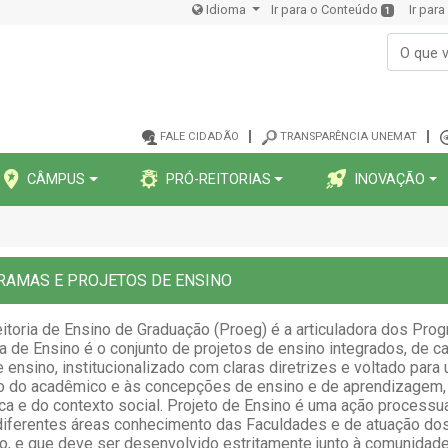
Idioma
Ir para o Conteúdo
Ir par
1
FALE CIDADÃO
TRANSPARÊNCIA UNEMAT
CÂMPUS
PRÓ-REITORIAS
INOVAÇÃO
RAMAS E PROJETOS DE ENSINO
itoria de Ensino de Graduação (Proeg) é a articuladora dos Pro
 de Ensino é o conjunto de projetos de ensino integrados, de cará
 ensino, institucionalizado com claras diretrizes e voltado par
o do acadêmico e às concepções de ensino e de aprendizage
a e do contexto social. Projeto de Ensino é uma ação processua
iferentes áreas conhecimento das Faculdades e de atuação do
o, e que deve ser desenvolvido estritamente junto à comunidad