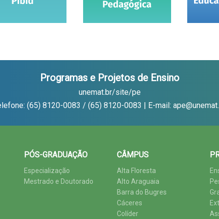
Programas e Projetos de Ensino
unemat.br/site/pe
elefone: (65) 8120-0083 / (65) 8120-0083 | E-mail: ape@unemat.
PÓS-GRADUAÇÃO
CÂMPUS
PR
Especialização
Alta Floresta
En
Mestrado e Doutorado
Alto Araguaia
Pe
Barra do Bugres
Gr
Cáceres
Ex
Colíder
As