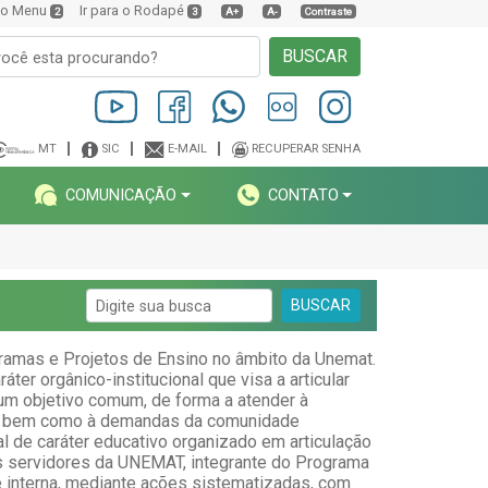
a o Menu
Ir para o Rodapé
2
3
A+
A-
Contraste
BUSCAR
MT
SIC
E-MAIL
RECUPERAR SENHA
COMUNICAÇÃO
CONTATO
BUSCAR
gramas e Projetos de Ensino no âmbito da Unemat.
ter orgânico-institucional que visa a articular
a um objetivo comum, de forma a atender à
m, bem como à demandas da comunidade
l de caráter educativo organizado em articulação
s servidores da UNEMAT, integrante do Programa
e interna, mediante ações sistematizadas, com