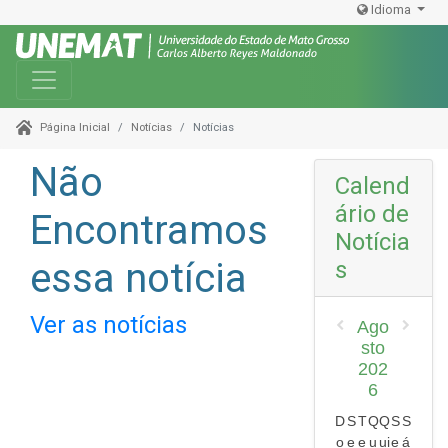
Idioma
Toggle navigation
Notícias
Notícias
Página Inicial
Não
Calend
ário de
Encontramos
Notícia
essa notícia
s
Ver as notícias
Ago
sto
202
6
D
S
T
Q
Q
S
S
o
e
e
u
ui
e
á