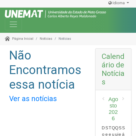
Idioma
Toggle navigation
Notícias
Notícias
Página Inicial
Não
Calend
ário de
Encontramos
Notícia
essa notícia
s
Ver as notícias
Ago
sto
202
6
D
S
T
Q
Q
S
S
o
e
e
u
ui
e
á