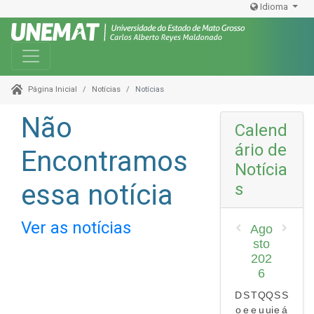
Idioma
Toggle navigation
Notícias
Notícias
Página Inicial
Não
Calend
ário de
Encontramos
Notícia
essa notícia
s
Ver as notícias
Ago
sto
202
6
D
S
T
Q
Q
S
S
o
e
e
u
ui
e
á