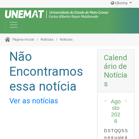
Idioma
Toggle navigation
Notícias
Notícias
Página Inicial
Não
Calend
ário de
Encontramos
Notícia
essa notícia
s
Ver as notícias
Ago
sto
202
6
D
S
T
Q
Q
S
S
o
e
e
u
ui
e
á