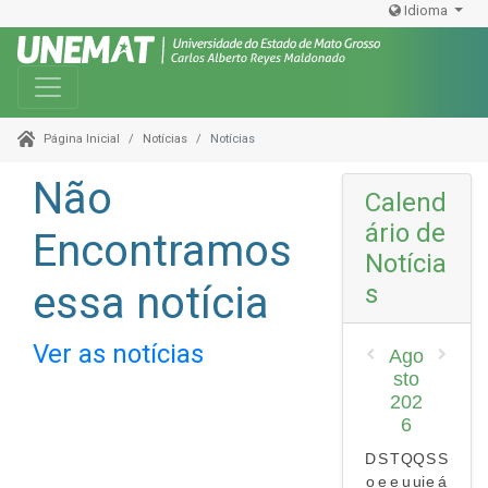
Idioma
Toggle navigation
Notícias
Notícias
Página Inicial
Não
Calend
ário de
Encontramos
Notícia
essa notícia
s
Ver as notícias
Ago
sto
202
6
D
S
T
Q
Q
S
S
o
e
e
u
ui
e
á