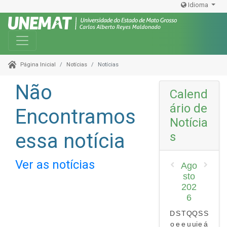
Idioma
Toggle navigation
Notícias
Notícias
Página Inicial
Não
Calend
ário de
Encontramos
Notícia
essa notícia
s
Ver as notícias
Ago
sto
202
6
D
S
T
Q
Q
S
S
o
e
e
u
ui
e
á