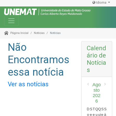
Idioma
Toggle navigation
Notícias
Notícias
Página Inicial
Não
Calend
ário de
Encontramos
Notícia
essa notícia
s
Ver as notícias
Ago
sto
202
6
D
S
T
Q
Q
S
S
o
e
e
u
ui
e
á