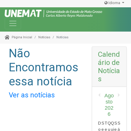
Idioma
Toggle navigation
Notícias
Notícias
Página Inicial
Não
Calend
ário de
Encontramos
Notícia
essa notícia
s
Ver as notícias
Ago
sto
202
6
D
S
T
Q
Q
S
S
o
e
e
u
ui
e
á