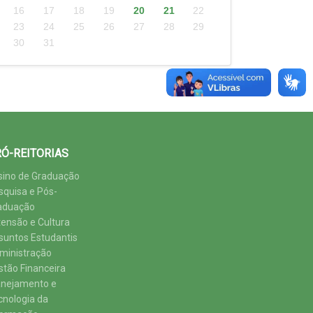
16
17
18
19
20
21
22
23
24
25
26
27
28
29
30
31
Ó-REITORIAS
sino de Graduação
squisa e Pós-
aduação
tensão e Cultura
suntos Estudantis
ministração
stão Financeira
anejamento e
cnologia da