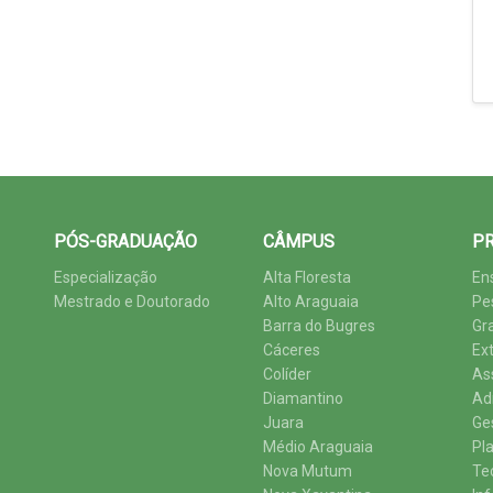
PÓS-GRADUAÇÃO
CÂMPUS
PR
Especialização
Alta Floresta
En
Mestrado e Doutorado
Alto Araguaia
Pe
Barra do Bugres
Gr
Cáceres
Ex
Colíder
As
Diamantino
Ad
Juara
Ge
Médio Araguaia
Pl
Nova Mutum
Te