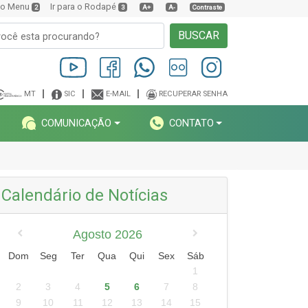
a o Menu
Ir para o Rodapé
2
3
A+
A-
Contraste
BUSCAR
MT
SIC
E-MAIL
RECUPERAR SENHA
COMUNICAÇÃO
CONTATO
Calendário de Notícias
Agosto 2026
Dom
Seg
Ter
Qua
Qui
Sex
Sáb
1
2
3
4
5
6
7
8
9
10
11
12
13
14
15