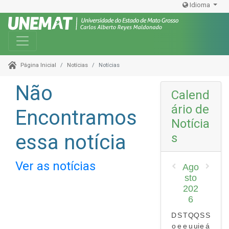
Idioma
Toggle navigation
Notícias
Notícias
Página Inicial
Não
Calend
ário de
Encontramos
Notícia
essa notícia
s
Ver as notícias
Ago
sto
202
6
D
S
T
Q
Q
S
S
o
e
e
u
ui
e
á