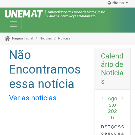
Idioma
Toggle navigation
Notícias
Notícias
Página Inicial
Não
Calend
ário de
Encontramos
Notícia
essa notícia
s
Ver as notícias
Ago
sto
202
6
D
S
T
Q
Q
S
S
o
e
e
u
ui
e
á