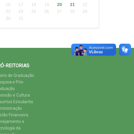
16
17
18
19
20
21
22
23
24
25
26
27
28
29
30
31
Ó-REITORIAS
sino de Graduação
squisa e Pós-
aduação
tensão e Cultura
suntos Estudantis
ministração
stão Financeira
anejamento e
cnologia da