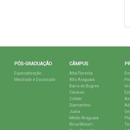
PÓS-GRADUAÇÃO
CÂMPUS
PR
Especialização
Alta Floresta
En
Mestrado e Doutorado
Alto Araguaia
Pe
Barra do Bugres
Gr
Cáceres
Ex
Colíder
As
Diamantino
Ad
Juara
Ge
Médio Araguaia
Pl
Nova Mutum
Te