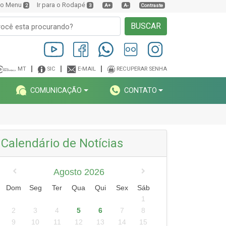
a o Menu
Ir para o Rodapé
2
3
A+
A-
Contraste
BUSCAR
MT
SIC
E-MAIL
RECUPERAR SENHA
COMUNICAÇÃO
CONTATO
Calendário de Notícias
Agosto 2026
Dom
Seg
Ter
Qua
Qui
Sex
Sáb
1
2
3
4
5
6
7
8
9
10
11
12
13
14
15