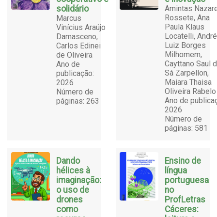
solidário
Amintas Nazar
Rossete, Ana
Marcus
Paula Klaus
Vinícius Araújo
Locatelli, André
Damasceno,
Luiz Borges
Carlos Edinei
Milhomem,
de Oliveira
Cayttano Saul 
Ano de
Sá Zarpellon,
publicação:
Maiara Thaisa
2026
Oliveira Rabelo
Número de
Ano de publica
páginas: 263
2026
Número de
páginas: 581
Dando
Ensino de
hélices à
língua
imaginação:
portuguesa
o uso de
no
drones
ProfLetras
como
Cáceres: