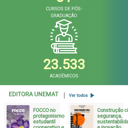
CURSOS DE PÓS-
GRADUAÇÃO
23.533
ACADÊMICOS
EDITORA UNEMAT
Ver todos
FOCCO no
Construção civ
protagonismo
segurança,
estudantil
sustentabilid
cooperativo e
e inovação