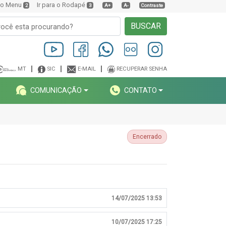
a o Menu
Ir para o Rodapé
2
3
A+
A-
Contraste
BUSCAR
MT
SIC
E-MAIL
RECUPERAR SENHA
COMUNICAÇÃO
CONTATO
Encerrado
14/07/2025 13:53
10/07/2025 17:25