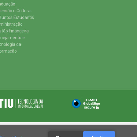
aduação
tensão e Cultura
suntos Estudantis
ministração
stão Financeira
anejamento e
cnologia da
formação