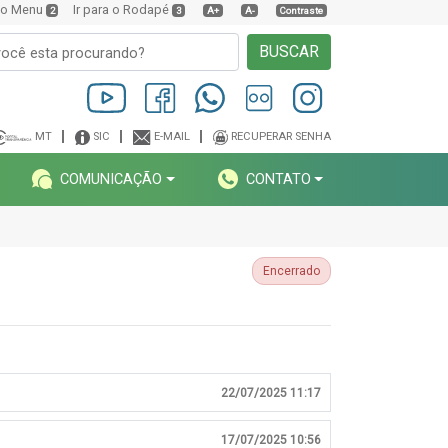
a o Menu
Ir para o Rodapé
2
3
A+
A-
Contraste
BUSCAR
MT
SIC
E-MAIL
RECUPERAR SENHA
COMUNICAÇÃO
CONTATO
Encerrado
22/07/2025 11:17
17/07/2025 10:56