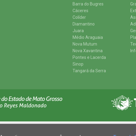
Barra do Bugres
Gr
Cáceres
Ex
Colíder
As
Diamantino
Ad
Juara
Ge
Médio Araguaia
Pl
Nova Mutum
Te
Nova Xavantina
In
Pontes e Lacerda
Sinop
Tangará da Serra