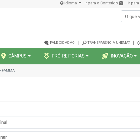
Idioma
Ir para o Conteúdo
Ir par
1
FALE CIDADÃO
TRANSPARÊNCIA UNEMAT
CÂMPUS
PRÓ-REITORIAS
INOVAÇÃO
e - FAMMA
inal
inar