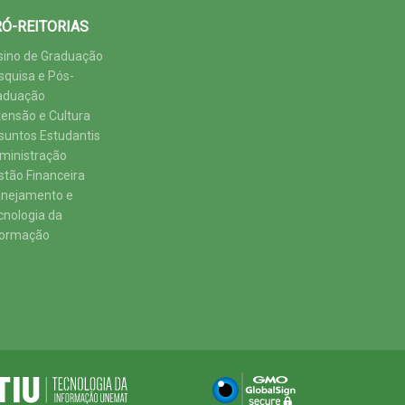
Ó-REITORIAS
sino de Graduação
squisa e Pós-
aduação
tensão e Cultura
suntos Estudantis
ministração
stão Financeira
anejamento e
cnologia da
formação