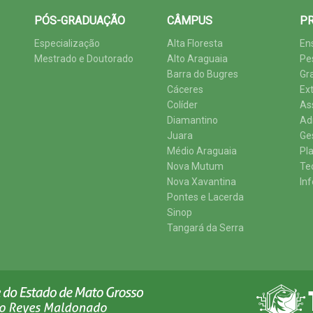
PÓS-GRADUAÇÃO
CÂMPUS
PR
Especialização
Alta Floresta
En
Mestrado e Doutorado
Alto Araguaia
Pe
Barra do Bugres
Gr
Cáceres
Ex
Colíder
As
Diamantino
Ad
Juara
Ge
Médio Araguaia
Pl
Nova Mutum
Te
Nova Xavantina
In
Pontes e Lacerda
Sinop
Tangará da Serra