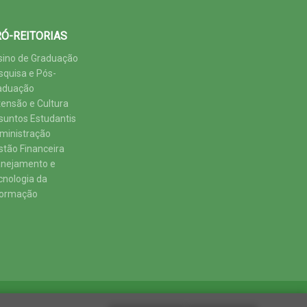
Ó-REITORIAS
sino de Graduação
squisa e Pós-
aduação
tensão e Cultura
suntos Estudantis
ministração
stão Financeira
anejamento e
cnologia da
formação