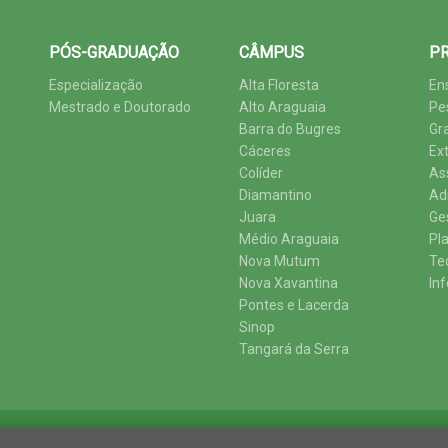
PÓS-GRADUAÇÃO
CÂMPUS
PR
Especialização
Alta Floresta
En
Mestrado e Doutorado
Alto Araguaia
Pe
Barra do Bugres
Gr
Cáceres
Ex
Colíder
As
Diamantino
Ad
Juara
Ge
Médio Araguaia
Pl
Nova Mutum
Te
Nova Xavantina
In
Pontes e Lacerda
Sinop
Tangará da Serra