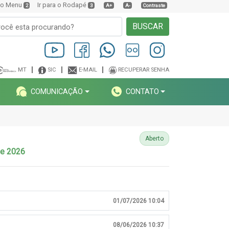
a o Menu
Ir para o Rodapé
2
3
A+
A-
Contraste
BUSCAR
MT
SIC
E-MAIL
RECUPERAR SENHA
COMUNICAÇÃO
CONTATO
Aberto
de 2026
01/07/2026 10:04
08/06/2026 10:37