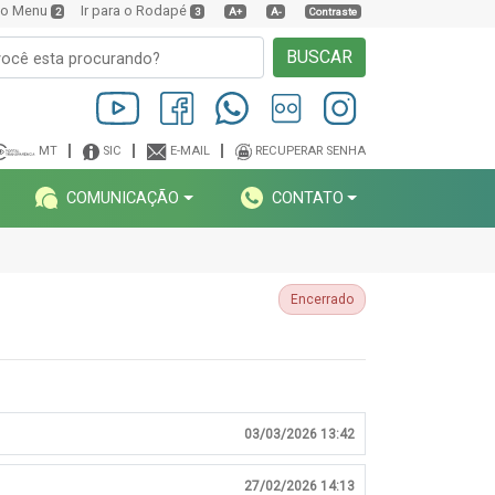
a o Menu
Ir para o Rodapé
2
3
A+
A-
Contraste
BUSCAR
MT
SIC
E-MAIL
RECUPERAR SENHA
COMUNICAÇÃO
CONTATO
Encerrado
03/03/2026 13:42
27/02/2026 14:13