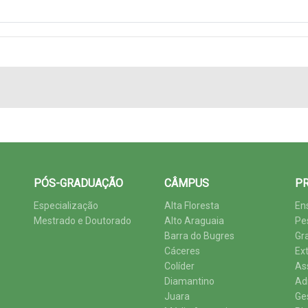
PÓS-GRADUAÇÃO
CÂMPUS
PR
Especialização
Alta Floresta
En
Mestrado e Doutorado
Alto Araguaia
Pe
Barra do Bugres
Gr
Cáceres
Ex
Colíder
As
Diamantino
Ad
Juara
Ge