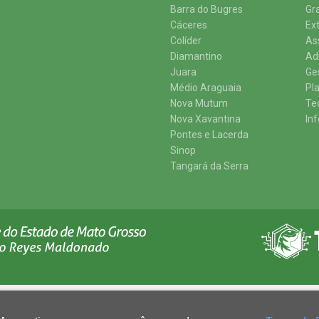
Barra do Bugres
Gr
Cáceres
Ex
Colíder
As
Diamantino
Ad
Juara
Ge
Médio Araguaia
Pl
Nova Mutum
Te
Nova Xavantina
In
Pontes e Lacerda
Sinop
Tangará da Serra