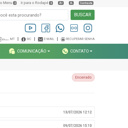
a o Menu
Ir para o Rodapé
2
3
A+
A-
Contraste
BUSCAR
MT
SIC
E-MAIL
RECUPERAR SENHA
COMUNICAÇÃO
CONTATO
Encerrado
13/07/2026 12:12
09/07/2026 15:10