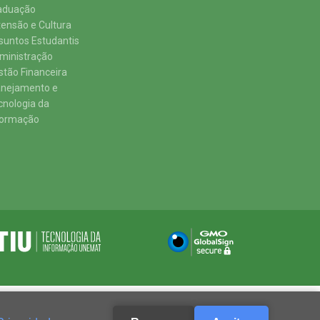
aduação
tensão e Cultura
suntos Estudantis
ministração
stão Financeira
anejamento e
cnologia da
formação