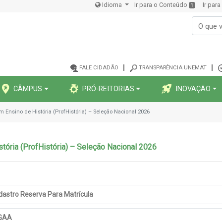
Idioma
Ir para o Conteúdo
Ir par
1
FALE CIDADÃO
TRANSPARÊNCIA UNEMAT
CÂMPUS
PRÓ-REITORIAS
INOVAÇÃO
em Ensino de História (ProfHistória) – Seleção Nacional 2026
stória (ProfHistória) – Seleção Nacional 2026
astro Reserva Para Matrícula
IGAA