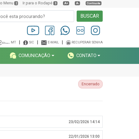
a o Menu
Ir para o Rodapé
2
3
A+
A-
Contraste
BUSCAR
MT
SIC
E-MAIL
RECUPERAR SENHA
COMUNICAÇÃO
CONTATO
Encerrado
23/02/2026 14:14
22/01/2026 13:00