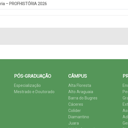
stória – PROFHISTÓRIA 2026
PÓS-GRADUAÇÃO
CÂMPUS
PR
Especialização
Alta Floresta
En
Mestrado e Doutorado
Alto Araguaia
Pe
Barra do Bugres
Gr
Cáceres
Ex
Colíder
As
Diamantino
Ad
Juara
Ge