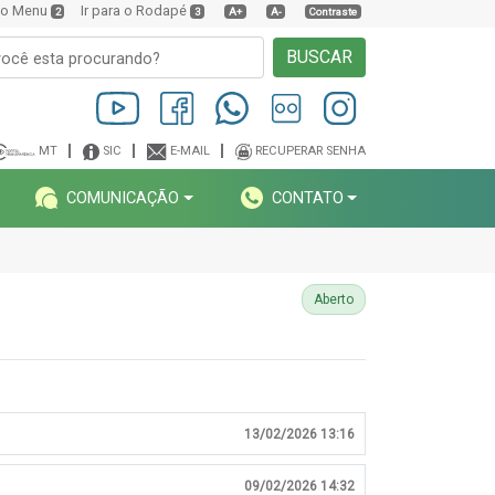
a o Menu
Ir para o Rodapé
2
3
A+
A-
Contraste
BUSCAR
MT
SIC
E-MAIL
RECUPERAR SENHA
COMUNICAÇÃO
CONTATO
Aberto
13/02/2026 13:16
09/02/2026 14:32