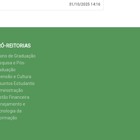
31/10/2025 14:16
Ó-REITORIAS
sino de Graduação
squisa e Pós-
aduação
tensão e Cultura
suntos Estudantis
ministração
stão Financeira
anejamento e
cnologia da
formação