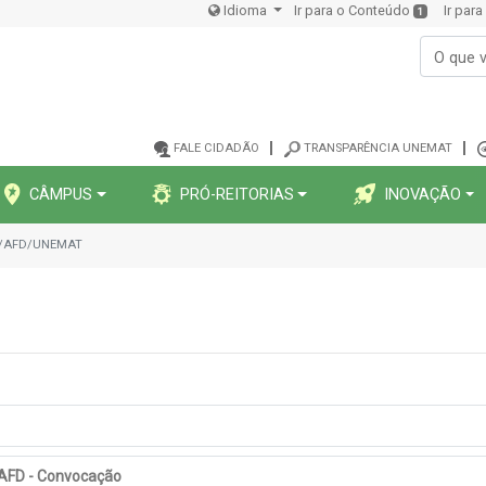
Idioma
Ir para o Conteúdo
Ir par
1
FALE CIDADÃO
TRANSPARÊNCIA UNEMAT
CÂMPUS
PRÓ-REITORIAS
INOVAÇÃO
AS/AFD/UNEMAT
 AFD - Convocação