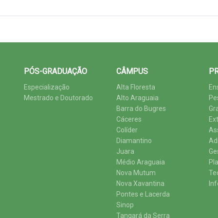
PÓS-GRADUAÇÃO
CÂMPUS
PR
Especialização
Alta Floresta
En
Mestrado e Doutorado
Alto Araguaia
Pe
Barra do Bugres
Gr
Cáceres
Ex
Colíder
As
Diamantino
Ad
Juara
Ge
Médio Araguaia
Pl
Nova Mutum
Te
Nova Xavantina
In
Pontes e Lacerda
Sinop
Tangará da Serra