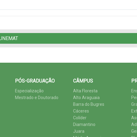
 UNEMAT
PÓS-GRADUAÇÃO
CÂMPUS
PR
Especialização
Alta Floresta
En
Mestrado e Doutorado
Alto Araguaia
Pe
Barra do Bugres
Gr
Cáceres
Ex
Colíder
As
Diamantino
Ad
Juara
Ge