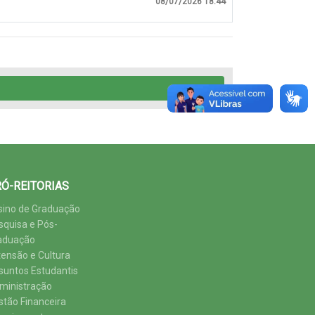
08/07/2026 18:44
Ó-REITORIAS
sino de Graduação
squisa e Pós-
aduação
tensão e Cultura
suntos Estudantis
ministração
stão Financeira