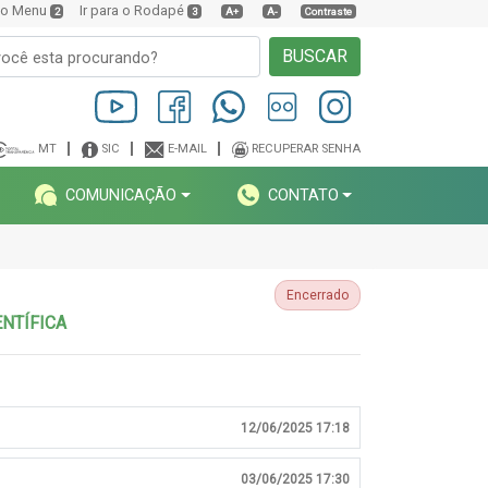
a o Menu
Ir para o Rodapé
2
3
A+
A-
Contraste
BUSCAR
MT
SIC
E-MAIL
RECUPERAR SENHA
COMUNICAÇÃO
CONTATO
Encerrado
ENTÍFICA
12/06/2025 17:18
03/06/2025 17:30