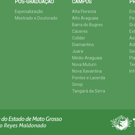
PÓS-GRADUAÇÃO
CÂMPUS
PR
Especialização
Alta Floresta
En
Mestrado e Doutorado
Alto Araguaia
Pe
Barra do Bugres
Gr
Cáceres
Ex
Colíder
As
Diamantino
Ad
Juara
Ge
Médio Araguaia
Pl
Nova Mutum
Te
Nova Xavantina
In
Pontes e Lacerda
Sinop
Tangará da Serra