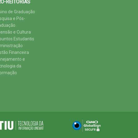
Ó-REITORIAS
sino de Graduação
squisa e Pós-
aduação
tensão e Cultura
suntos Estudantis
ministração
stão Financeira
anejamento e
cnologia da
formação