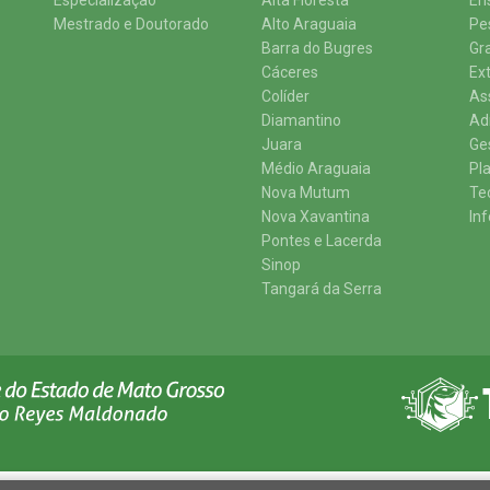
Especialização
Alta Floresta
En
Mestrado e Doutorado
Alto Araguaia
Pe
Barra do Bugres
Gr
Cáceres
Ex
Colíder
As
Diamantino
Ad
Juara
Ge
Médio Araguaia
Pl
Nova Mutum
Te
Nova Xavantina
In
Pontes e Lacerda
Sinop
Tangará da Serra