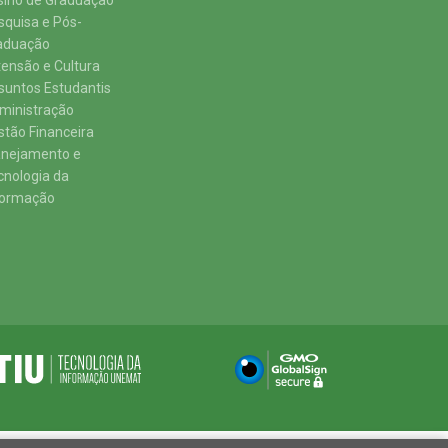
sino de Graduação
squisa e Pós-
aduação
tensão e Cultura
suntos Estudantis
ministração
stão Financeira
anejamento e
cnologia da
formação