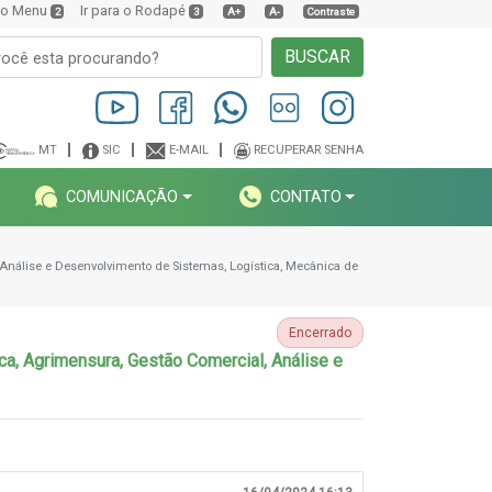
a o Menu
Ir para o Rodapé
2
3
A+
A-
Contraste
BUSCAR
MT
SIC
E-MAIL
RECUPERAR SENHA
COMUNICAÇÃO
CONTATO
Análise e Desenvolvimento de Sistemas, Logística, Mecânica de
Encerrado
a, Agrimensura, Gestão Comercial, Análise e