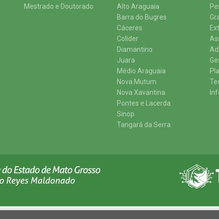
Mestrado e Doutorado
Alto Araguaia
Pe
Barra do Bugres
Gr
Cáceres
Ex
Colíder
As
Diamantino
Ad
Juara
Ge
Médio Araguaia
Pl
Nova Mutum
Te
Nova Xavantina
In
Pontes e Lacerda
Sinop
Tangará da Serra