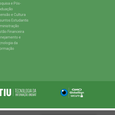
squisa e Pós-
aduação
tensão e Cultura
suntos Estudantis
ministração
stão Financeira
anejamento e
cnologia da
formação