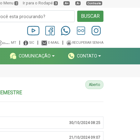
a o Menu
Ir para o Rodapé
2
3
A+
A-
Contraste
BUSCAR
MT
SIC
E-MAIL
RECUPERAR SENHA
COMUNICAÇÃO
CONTATO
Aberto
O SEMESTRE
30/10/2024 08:25
21/10/2024 09:07