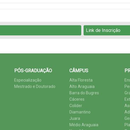
Link de Inscrição
PÓS-GRADUAÇÃO
CÂMPUS
PR
Especialização
Alta Floresta
En
Mestrado e Doutorado
Alto Araguaia
Pe
Barra do Bugres
Gr
Cáceres
Ex
Colíder
As
Diamantino
Ad
Juara
Ge
Médio Araguaia
Pl