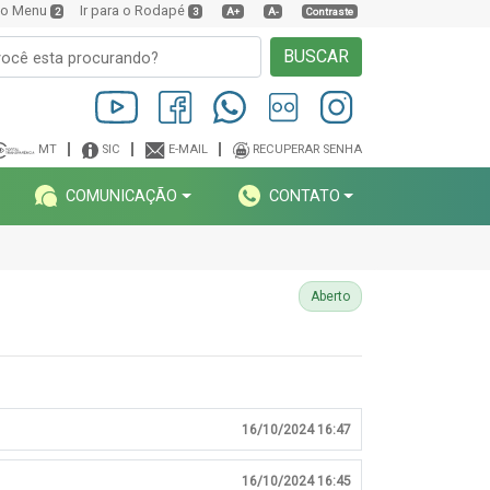
a o Menu
Ir para o Rodapé
2
3
A+
A-
Contraste
BUSCAR
MT
SIC
E-MAIL
RECUPERAR SENHA
COMUNICAÇÃO
CONTATO
Aberto
16/10/2024 16:47
16/10/2024 16:45