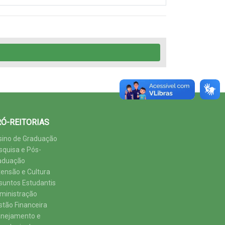
Ó-REITORIAS
sino de Graduação
squisa e Pós-
aduação
tensão e Cultura
suntos Estudantis
ministração
stão Financeira
anejamento e