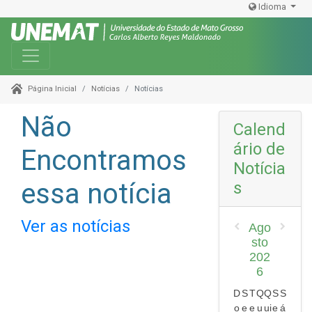
Idioma
Toggle navigation
Notícias
Notícias
Página Inicial
Não
Calend
ário de
Encontramos
Notícia
essa notícia
s
Ver as notícias
Ago
sto
202
6
D
S
T
Q
Q
S
S
o
e
e
u
ui
e
á