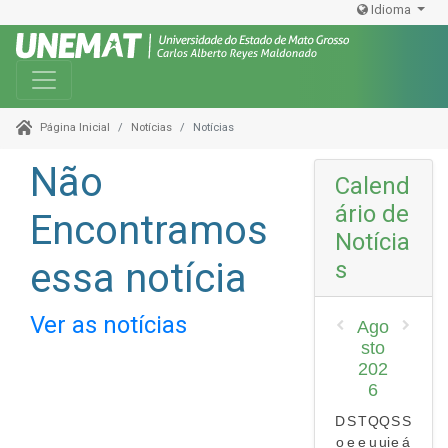
Idioma
Toggle navigation
Notícias
Notícias
Página Inicial
Não
Calend
ário de
Encontramos
Notícia
essa notícia
s
Ver as notícias
Ago
sto
202
6
D
S
T
Q
Q
S
S
o
e
e
u
ui
e
á