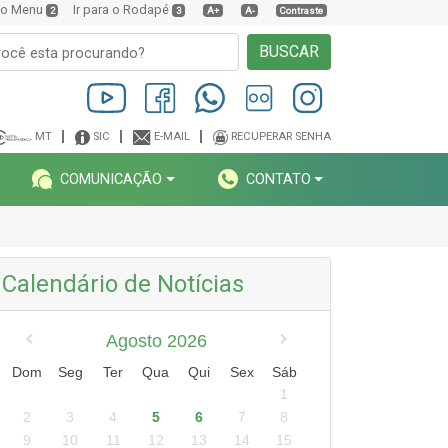
a o Menu
Ir para o Rodapé
2
3
A+
A-
Contraste
BUSCAR
MT
SIC
E-MAIL
RECUPERAR SENHA
COMUNICAÇÃO
CONTATO
Calendário de Notícias
Agosto 2026
Dom
Seg
Ter
Qua
Qui
Sex
Sáb
1
2
3
4
5
6
7
8
9
10
11
12
13
14
15