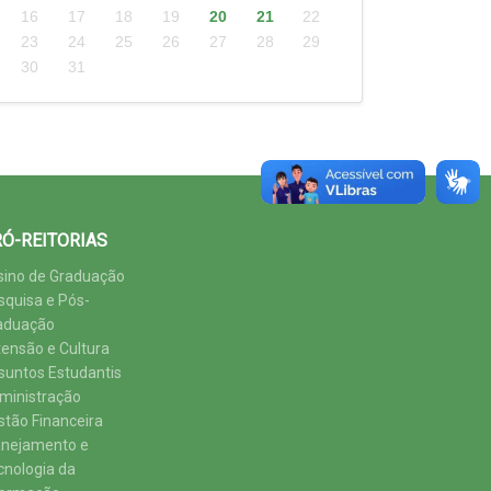
16
17
18
19
20
21
22
23
24
25
26
27
28
29
30
31
Ó-REITORIAS
sino de Graduação
squisa e Pós-
aduação
tensão e Cultura
suntos Estudantis
ministração
stão Financeira
anejamento e
cnologia da