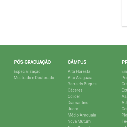
PÓS-GRADUAÇÃO
CÂMPUS
PR
Especialização
Alta Floresta
En
Mestrado e Doutorado
Alto Araguaia
Pe
Barra do Bugres
Gr
Cáceres
Ex
Colíder
As
Diamantino
Ad
Juara
Ge
Médio Araguaia
Pl
Nova Mutum
Te