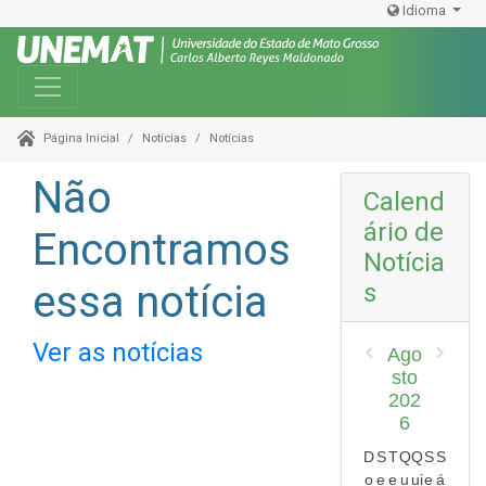
Idioma
Toggle navigation
Notícias
Notícias
Página Inicial
Não
Calend
ário de
Encontramos
Notícia
essa notícia
s
Ver as notícias
Ago
sto
202
6
D
S
T
Q
Q
S
S
o
e
e
u
ui
e
á