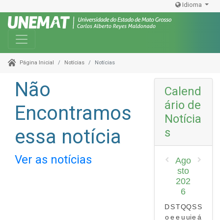
Idioma
Toggle navigation
Notícias
Notícias
Página Inicial
Não
Calend
ário de
Encontramos
Notícia
essa notícia
s
Ver as notícias
Ago
sto
202
6
D
S
T
Q
Q
S
S
o
e
e
u
ui
e
á