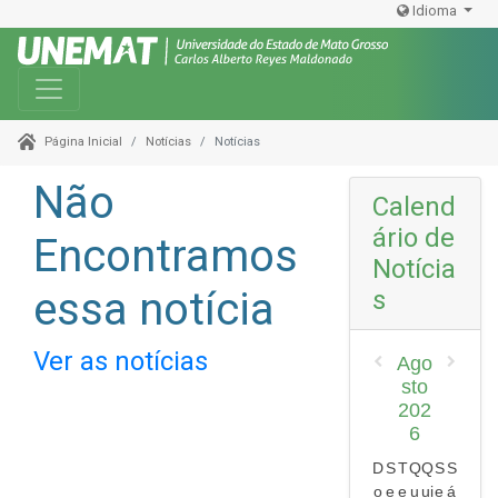
Idioma
Toggle navigation
Notícias
Notícias
Página Inicial
Não
Calend
ário de
Encontramos
Notícia
essa notícia
s
Ver as notícias
Ago
sto
202
6
D
S
T
Q
Q
S
S
o
e
e
u
ui
e
á