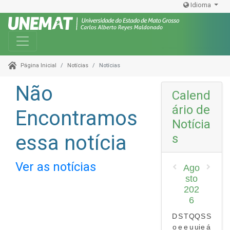
Idioma
Toggle navigation
Notícias
Notícias
Página Inicial
Não
Calend
ário de
Encontramos
Notícia
essa notícia
s
Ver as notícias
Ago
sto
202
6
D
S
T
Q
Q
S
S
o
e
e
u
ui
e
á