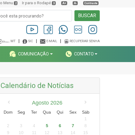
a o Menu
Ir para o Rodapé
2
3
A+
A-
Contraste
BUSCAR
MT
SIC
E-MAIL
RECUPERAR SENHA
COMUNICAÇÃO
CONTATO
Calendário de Notícias
Agosto 2026
Dom
Seg
Ter
Qua
Qui
Sex
Sáb
1
2
3
4
5
6
7
8
9
10
11
12
13
14
15