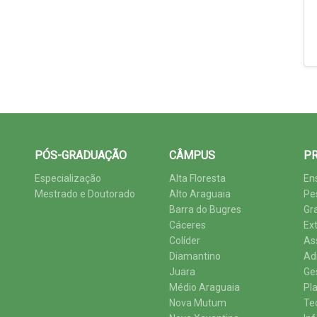
PÓS-GRADUAÇÃO
CÂMPUS
PR
Especialização
Alta Floresta
En
Mestrado e Doutorado
Alto Araguaia
Pe
Barra do Bugres
Gr
Cáceres
Ex
Colíder
As
Diamantino
Ad
Juara
Ge
Médio Araguaia
Pl
Nova Mutum
Te