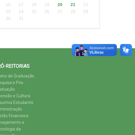
16
17
18
19
20
21
22
23
24
25
26
27
28
29
30
31
Ó-REITORIAS
sino de Graduação
squisa e Pós-
aduação
tensão e Cultura
suntos Estudantis
ministração
stão Financeira
anejamento e
cnologia da