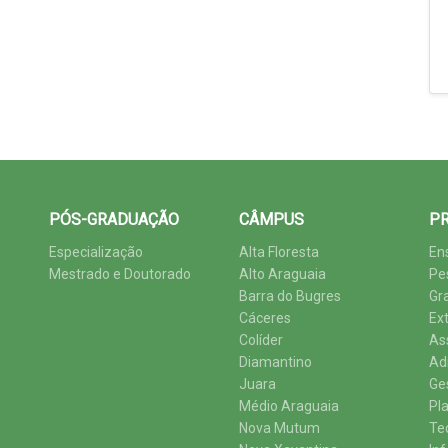
PÓS-GRADUAÇÃO
CÂMPUS
PR
Especialização
Alta Floresta
En
Mestrado e Doutorado
Alto Araguaia
Pe
Barra do Bugres
Gr
Cáceres
Ex
Colíder
As
Diamantino
Ad
Juara
Ge
Médio Araguaia
Pl
Nova Mutum
Te