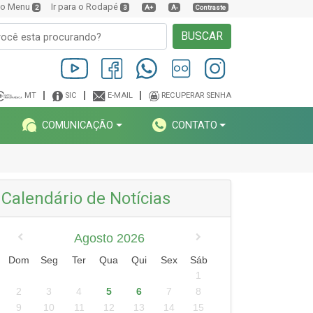
a o Menu
Ir para o Rodapé
2
3
A+
A-
Contraste
BUSCAR
MT
SIC
E-MAIL
RECUPERAR SENHA
COMUNICAÇÃO
CONTATO
Calendário de Notícias
Agosto 2026
Dom
Seg
Ter
Qua
Qui
Sex
Sáb
1
2
3
4
5
6
7
8
9
10
11
12
13
14
15