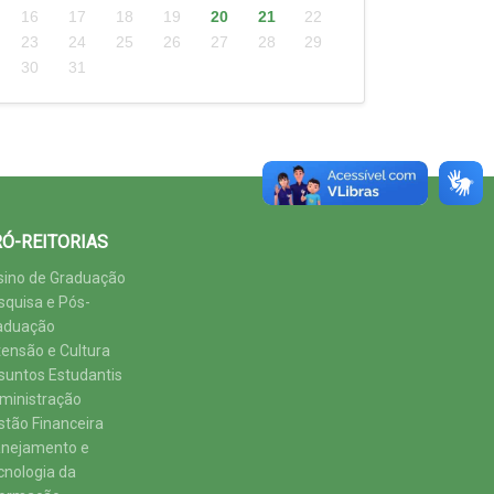
16
17
18
19
20
21
22
23
24
25
26
27
28
29
30
31
Ó-REITORIAS
sino de Graduação
squisa e Pós-
aduação
tensão e Cultura
suntos Estudantis
ministração
stão Financeira
anejamento e
cnologia da