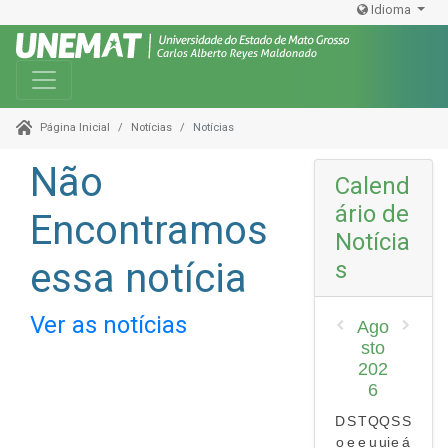
Idioma
Toggle navigation
Notícias
Notícias
Página Inicial
Não
Calend
ário de
Encontramos
Notícia
essa notícia
s
Ver as notícias
Ago
sto
202
6
D
S
T
Q
Q
S
S
o
e
e
u
ui
e
á