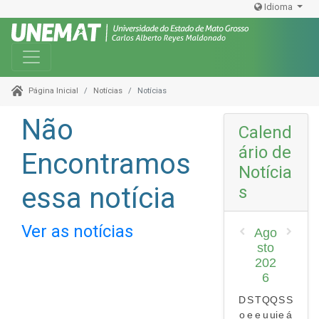
Idioma
Toggle navigation
Notícias
Notícias
Página Inicial
Não
Calend
ário de
Encontramos
Notícia
essa notícia
s
Ver as notícias
Ago
sto
202
6
D
S
T
Q
Q
S
S
o
e
e
u
ui
e
á