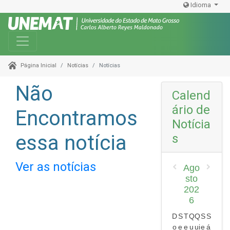
Idioma
Toggle navigation
Notícias
Notícias
Página Inicial
Não
Calend
ário de
Encontramos
Notícia
essa notícia
s
Ver as notícias
Ago
sto
202
6
D
S
T
Q
Q
S
S
o
e
e
u
ui
e
á