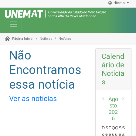
Idioma
Toggle navigation
Notícias
Notícias
Página Inicial
Não
Calend
ário de
Encontramos
Notícia
essa notícia
s
Ver as notícias
Ago
sto
202
6
D
S
T
Q
Q
S
S
o
e
e
u
ui
e
á