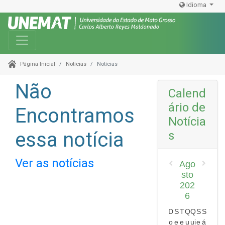
Idioma
Toggle navigation
Notícias
Notícias
Página Inicial
Não
Calend
ário de
Encontramos
Notícia
essa notícia
s
Ver as notícias
Ago
sto
202
6
D
S
T
Q
Q
S
S
o
e
e
u
ui
e
á