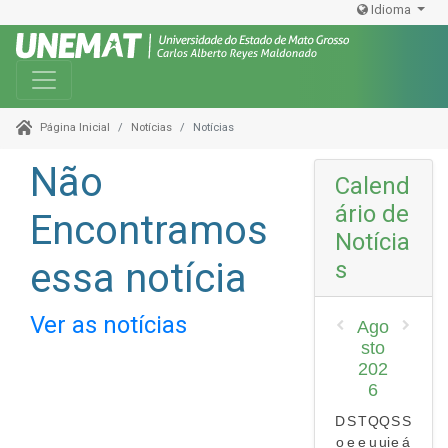
Idioma
Toggle navigation
Notícias
Notícias
Página Inicial
Não
Calend
ário de
Encontramos
Notícia
essa notícia
s
Ver as notícias
Ago
sto
202
6
D
S
T
Q
Q
S
S
o
e
e
u
ui
e
á